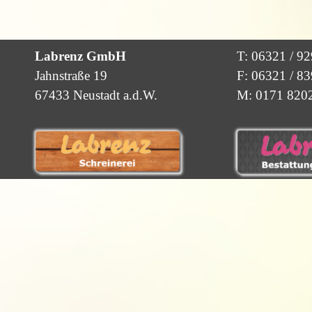
Labrenz GmbH
T: 06321 / 9
Jahnstraße 19
F: 06321 / 8
67433 Neustadt a.d.W.
M: 0171 820